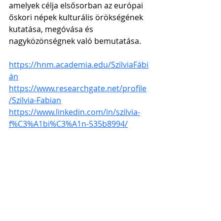
amelyek célja elsősorban az európai 
őskori népek kulturális örökségének 
kutatása, megóvása és 
nagyközönségnek való bemutatása.
https://hnm.academia.edu/SzilviaFábi
án
https://www.researchgate.net/profile
/Szilvia-Fabian
https://www.linkedin.com/in/szilvia-
f%C3%A1bi%C3%A1n-535b8994/