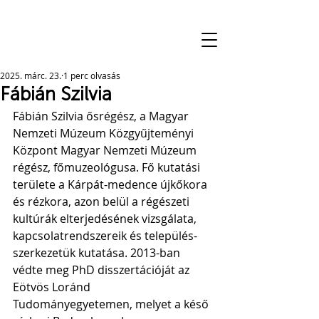
2025. márc. 23.
1 perc olvasás
Fábián Szilvia
Fábián Szilvia ősrégész, a Magyar 
Nemzeti Múzeum Közgyűjteményi 
Központ Magyar Nemzeti Múzeum 
régész, főmuzeológusa. Fő kutatási 
területe a Kárpát-medence újkőkora 
és rézkora, azon belül a régészeti 
kultúrák elterjedésének vizsgálata, 
kapcsolatrendszereik és település-
szerkezetük kutatása. 2013-ban 
védte meg PhD disszertációját az 
Eötvös Loránd 
Tudományegyetemen, melyet a késő 