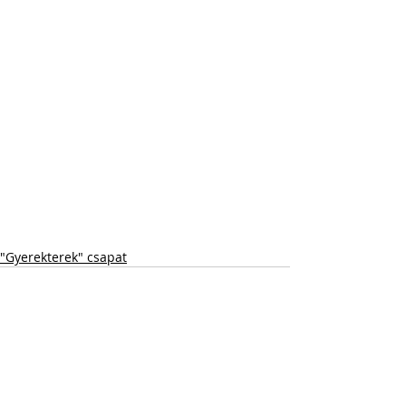
"Gyerekterek" csapat
Friss bejegyzések
Az összes megtekintése