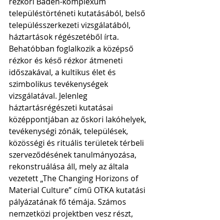
rézkori Baden-komplexum 
településtörténeti kutatásából, belső 
településszerkezeti vizsgálatából, 
háztartások régészetéből írta. 
Behatóbban foglalkozik a középső 
rézkor és késő rézkor átmeneti 
időszakával, a kultikus élet és 
szimbolikus tevékenységek 
vizsgálatával. Jelenleg 
háztartásrégészeti kutatásai 
középpontjában az őskori lakóhelyek, 
tevékenységi zónák, települések, 
közösségi és rituális területek térbeli 
szerveződésének tanulmányozása, 
rekonstruálása áll, mely az általa 
vezetett „The Changing Horizons of 
Material Culture” című OTKA kutatási 
pályázatának fő témája. Számos 
nemzetközi projektben vesz részt, 