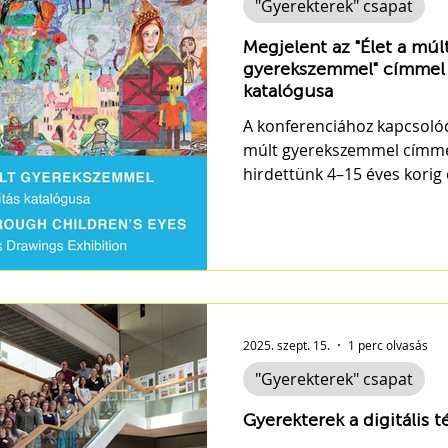
"Gyerekterek" csapat
Megjelent az "Élet a mú
gyerekszemmel" címmel 
katalógusa
A konferenciához kapcsolódóan Élet a múl
múlt gyerekszemmel címmel
hirdettünk 4–15 éves korig 
2025. szept. 15.
1 perc olvasás
"Gyerekterek" csapat
Gyerekterek a digitális 