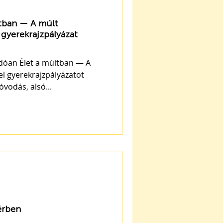
ltban — A múlt
gyerekrajzpályázat
tban — A
 gyerekrajzpályázatot
óvodás, alsó...
térben