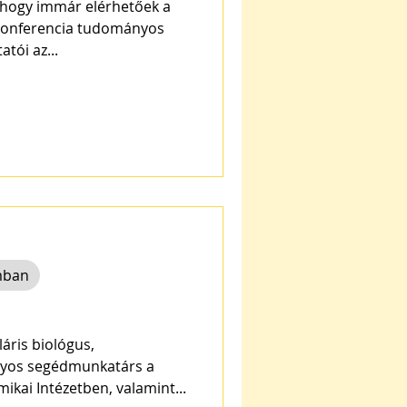
 hogy immár elérhetőek a
 konferencia tudományos
előadásai és poszter bemutatói az...
mban
áris biológus,
yos segédmunkatárs a
ai Intézetben, valamint...