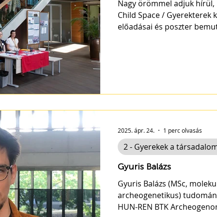
Nagy örömmel adjuk hírül,
Child Space / Gyerekterek
2025. ápr. 24.
1 perc olvasás
2 - Gyerekek a társadalo
Gyuris Balázs
Gyuris Balázs (MSc, molekul
archeogenetikus) tudomán
HUN-REN BTK Archeogenomik