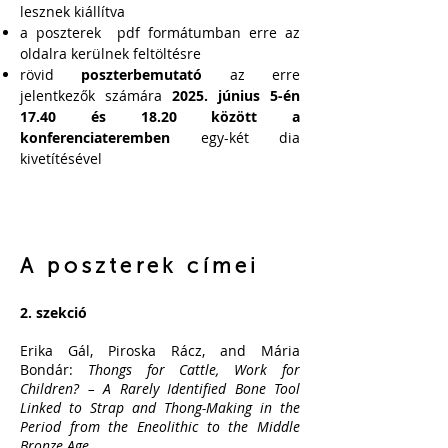
lesznek kiállítva
a poszterek pdf formátumban erre az
oldalra kerülnek feltöltésre
rövid
poszterbemutató
az erre
jelentkezők számára
2025. június 5-én
17.40 és 18.20 között a
konferenciateremben
egy-két dia
kivetítésével
A poszterek címei
2. szekció
Erika Gál, Piroska Rácz, and Mária
Bondár:
Thongs for Cattle, Work for
Children? – A Rarely Identified Bone Tool
Linked to Strap and Thong-Making in the
Period from the Eneolithic to the Middle
Bronze Age