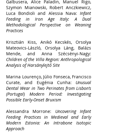
Galbusera, Alice Paladin, Manuel Rigo,
Szymon Mianowski, Robert Anczkiewicz,
Luca Bondioli and Alessia Nava:
Infant
Feeding in Iron Age Italy: A Dual
Methodological Perspective on Weaning
Practices
Krisztián Kiss, Anikó Kecskés, Orsolya
Mateovics-László, Orsolya Láng, Balázs
Mende, and Anna Szécsényi-Nagy:
Children of the Villa Region: Anthropological
Analysis of Harsánylejtő Site
Marina Lourenço, Júlio Fonseca, Francisco
Curate, and Eugénia Cunha:
Unusual
Dental Wear in Two Perinates from Lisbon’s
(Portugal) Modern Period: Investigating
Possible Early-Onset Bruxism
Alessandra Morrone:
Uncovering Infant
Feeding Practices in Medieval and Early
Modern Estonia: An Intrabone Isotopic
Approach