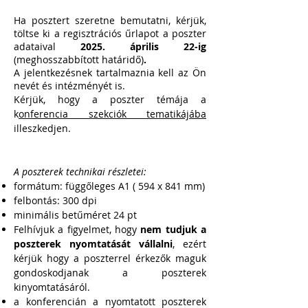
Ha posztert szeretne bemutatni, kérjük,
töltse ki a regisztrációs űrlapot a poszter
adataival
2025. április 22-ig
(meghosszabbított határidő)
.
A jelentkezésnek tartalmaznia kell az Ön
nevét és intézményét is.
Kérjük, hogy a poszter témája a
k
onferencia szekciók tematikájába
illeszkedjen.
A poszterek technikai részletei:
formátum: függőleges A1 (
594 x 841 mm)
felbontás: 300 dpi
minimális betűméret 24 pt
Felhívjuk a figyelmet, hogy
nem tudjuk a
poszterek nyomtatását vállalni
, ezért
kérjük hogy a poszterrel érkezők maguk
gondoskodjanak a poszterek
kinyomtatásáról.
a konferencián a nyomtatott poszterek