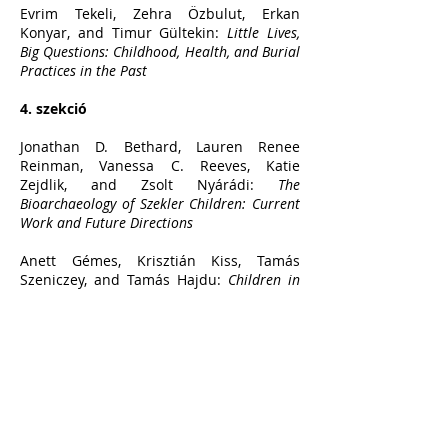
Evrim Tekeli, Zehra Özbulut, Erkan
Konyar, and Timur Gültekin:
Little Lives,
Big Questions: Childhood, Health, and Burial
Practices in the Past
4. szekció
Jonathan D. Bethard, Lauren Renee
Reinman, Vanessa C. Reeves, Katie
Zejdlik, and Zsolt Nyárádi:
The
Bioarchaeology of Szekler Children: Current
Work and Future Directions
Anett Gémes, Krisztián Kiss, Tamás
Szeniczey, and Tamás Hajdu:
Children in
“Mass Graves” — Anthropological Insights
into Collective Burial Contexts
Katalin Gyenesei, Sándor Évinger, Károly
Tankó, Erzsébet Jerem, Tamás Szeniczey,
and Tamás Hajdu:
Subadult Burials from
the Iron Age Site of Pilismarót-Basaharc